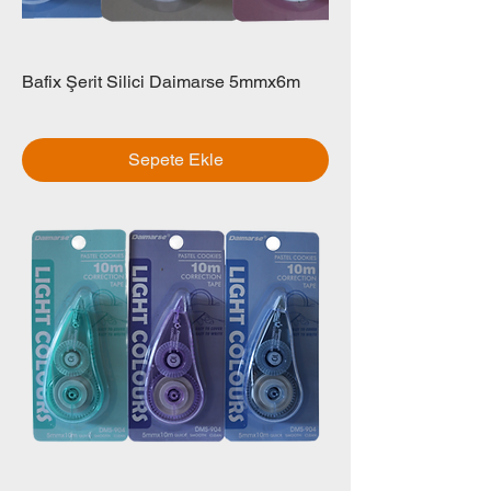
Bafix Şerit Silici Daimarse 5mmx6m
Fiyat
₺0,00
Sepete Ekle