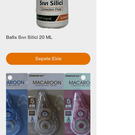
Bafix Sıvı Silici 20 ML
Fiyat
₺0,00
Sepete Ekle