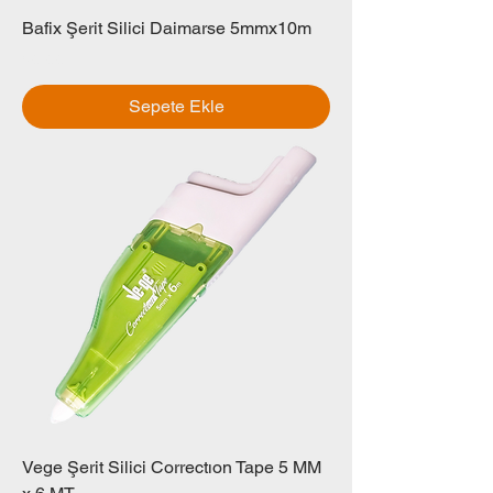
Bafix Şerit Silici Daimarse 5mmx10m
Fiyat
₺0,00
Sepete Ekle
Vege Şerit Silici Correctıon Tape 5 MM