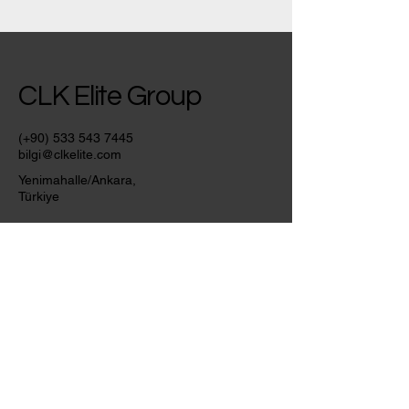
CLK Elite Group
(+90)
533 543 7445
bilgi@clkelite.com
Yenimahalle/Ankara,
Türkiye