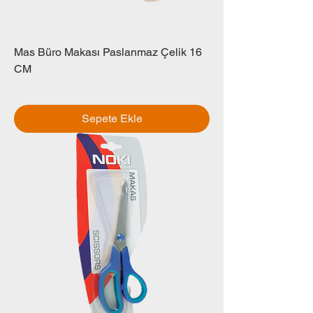
Mas Büro Makası Paslanmaz Çelik 16
CM
Fiyat
₺0,00
Sepete Ekle