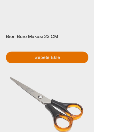
Bion Büro Makası 23 CM
Fiyat
₺0,00
Sepete Ekle