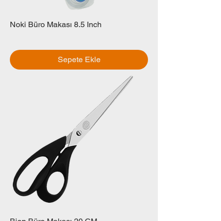
Noki Büro Makası 8.5 Inch
Fiyat
₺0,00
Sepete Ekle