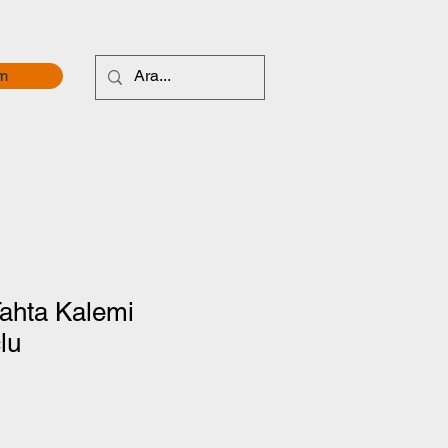
im
hta Kalemi
lu