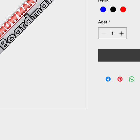
Renk
*
Adet
*