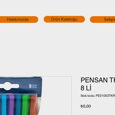
Ürün Kataloğu
Hakkımızda
İletiş
PENSAN T
8 Lİ
Stok kodu: PE01003TK
Fiyat
₺0,00