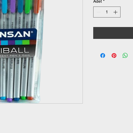
Adet
*