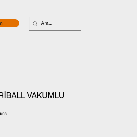
im
RİBALL VAKUMLU
RK08