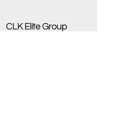
CLK Elite Group
(+90)
533 543 7445
bilgi@clkelite.com
Yenimahalle/Ankara,
Türkiye