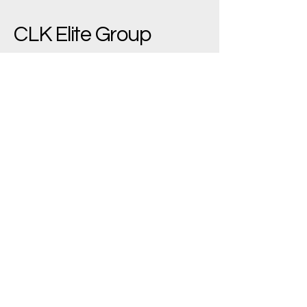
CLK Elite Group
(+90)
533 543 7445
bilgi@clkelite.com
Yenimahalle/Ankara,
Türkiye