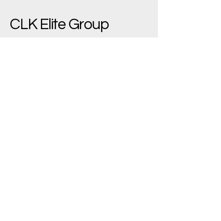
CLK Elite Group
(+90)
533 543 7445
bilgi@clkelite.com
Yenimahalle/Ankara,
Türkiye