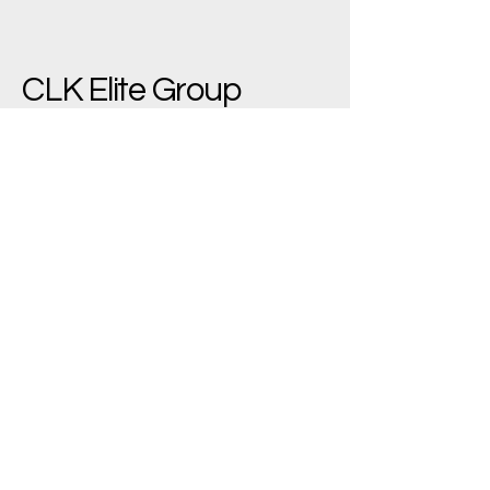
CLK Elite Group
(+90)
533 543 7445
bilgi@clkelite.com
Yenimahalle/Ankara,
Türkiye