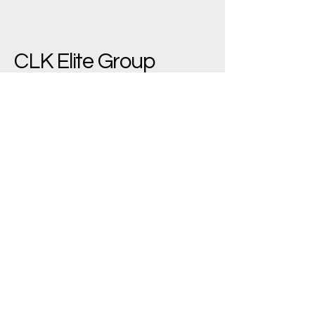
CLK Elite Group
(+90)
533 543 7445
bilgi@clkelite.com
Yenimahalle/Ankara,
Türkiye