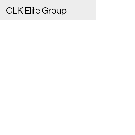
CLK Elite Group
(+90)
533 543 7445
bilgi@clkelite.com
Yenimahalle/Ankara,
Türkiye