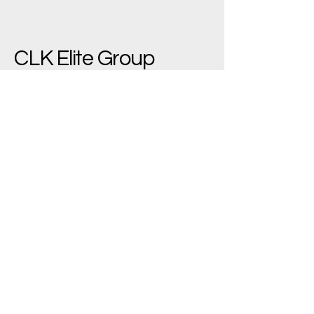
CLK Elite Group
(+90)
533 543 7445
bilgi@clkelite.com
Yenimahalle/Ankara,
Türkiye