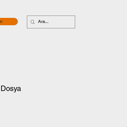
im
ı Dosya