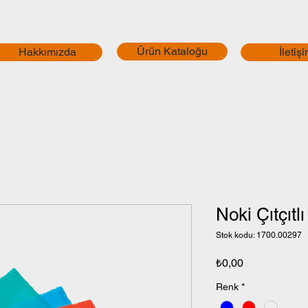
Ürün Kataloğu
Hakkımızda
İletiş
Noki Çıtçıtl
Stok kodu: 1700.00297
Fiyat
₺0,00
Renk
*