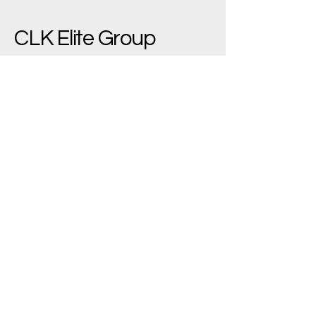
CLK Elite Group
(+90)
533 543 7445
bilgi@clkelite.com
Yenimahalle/Ankara,
Türkiye