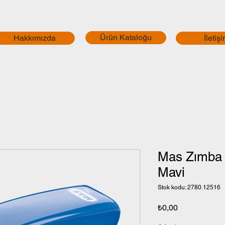
Ürün Kataloğu
Hakkımızda
İletiş
Mas Zımba 
Mavi
Stok kodu: 2780.12516
Fiyat
₺0,00