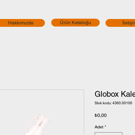
Ürün Kataloğu
Hakkımızda
İletiş
Globox Kale
Stok kodu: 4360.00100
Fiyat
₺0,00
Adet
*