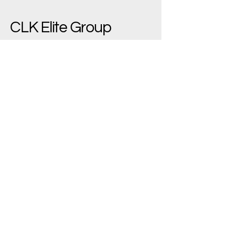
CLK Elite Group
(+90)
533 543 7445
bilgi@clkelite.com
Yenimahalle/Ankara,
Türkiye