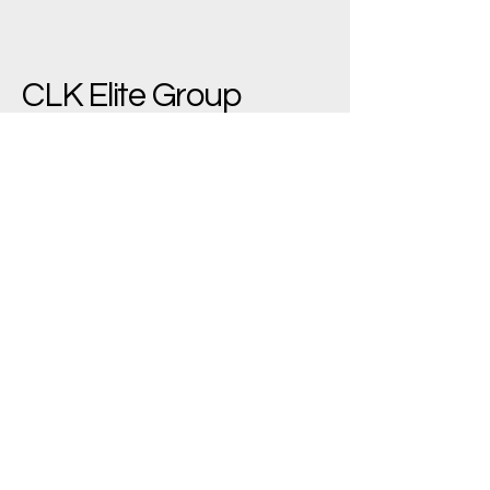
CLK Elite Group
(+90)
533 543 7445
bilgi@clkelite.com
Yenimahalle/Ankara,
Türkiye