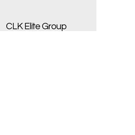
CLK Elite Group
(+90)
533 543 7445
bilgi@clkelite.com
Yenimahalle/Ankara,
Türkiye