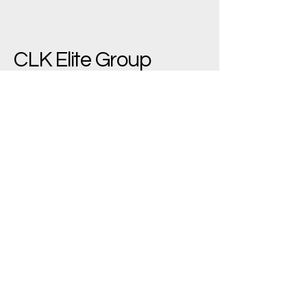
CLK Elite Group
(+90)
533 543 7445
bilgi@clkelite.com
Yenimahalle/Ankara,
Türkiye