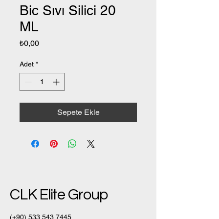
Bic Sıvı Silici 20
ML
Fiyat
₺0,00
Adet
*
Sepete Ekle
CLK Elite Group
(+90)
533 543 7445