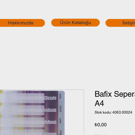
Ürün Kataloğu
Hakkımızda
İletiş
Bafix Seper
A4
Stok kodu: 4063.00024
Fiyat
₺0,00