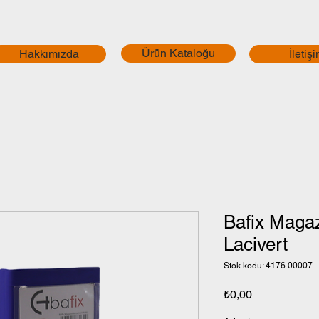
Ürün Kataloğu
Hakkımızda
İletiş
Bafix Magaz
Lacivert
Stok kodu: 4176.00007
Fiyat
₺0,00