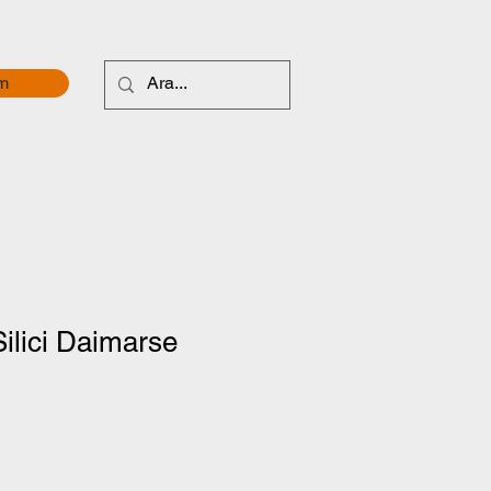
im
Silici Daimarse