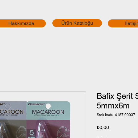
Ürün Kataloğu
Hakkımızda
İletiş
Bafix Şerit 
5mmx6m
Stok kodu: 4187.00037
Fiyat
₺0,00