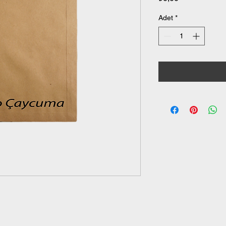
Adet
*