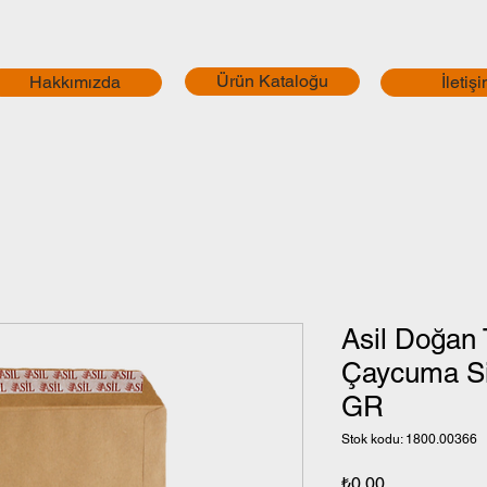
Ürün Kataloğu
Hakkımızda
İletiş
Asil Doğan 
Çaycuma Si
GR
Stok kodu: 1800.00366
Fiyat
₺0,00