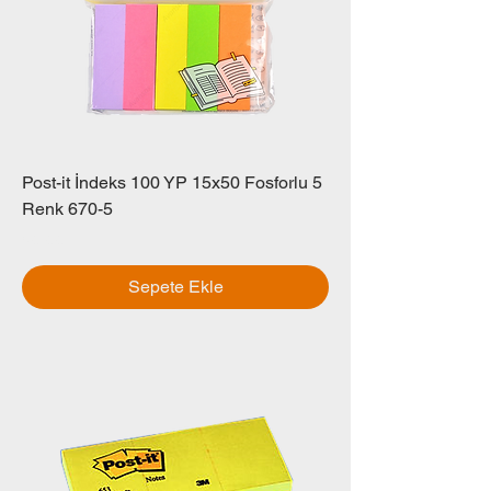
Post-it İndeks 100 YP 15x50 Fosforlu 5
Renk 670-5
Fiyat
₺0,00
Sepete Ekle