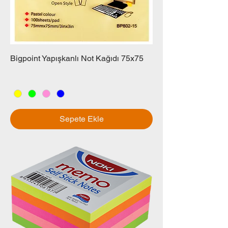
Bigpoint Yapışkanlı Not Kağıdı 75x75
Fiyat
₺0,00
Sepete Ekle