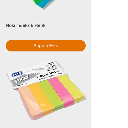
Noki İndeks 8 Renk
Fiyat
₺0,00
Sepete Ekle