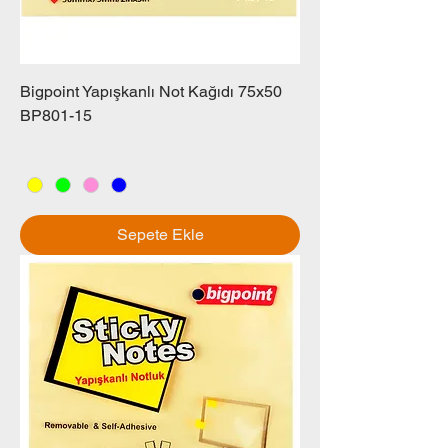
Bigpoint Yapışkanlı Not Kağıdı 75x50
BP801-15
Fiyat
₺0,00
Sepete Ekle