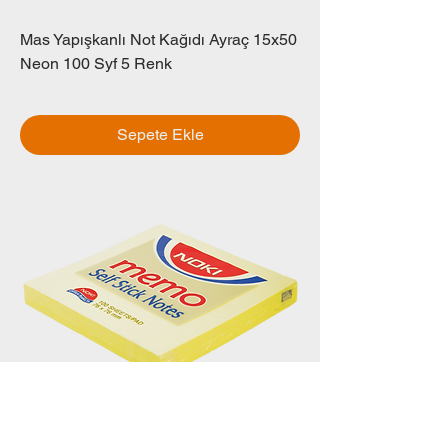
Mas Yapışkanlı Not Kağıdı Ayraç 15x50
Neon 100 Syf 5 Renk
Fiyat
₺0,00
Sepete Ekle