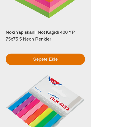
Noki Yapışkanlı Not Kağıdı 400 YP
75x75 5 Neon Renkler
Fiyat
₺0,00
Sepete Ekle