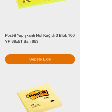
Post-it Yapışkanlı Not Kağıdı 3 Blok 100
YP 38x51 Sarı 653
Fiyat
₺0,00
Sepete Ekle