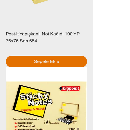
Post-it Yapışkanlı Not Kağıdı 100 YP
76x76 Sarı 654
Fiyat
₺0,00
Sepete Ekle