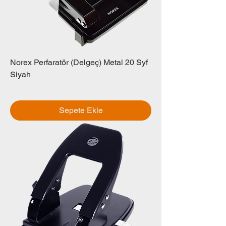
Norex Perfaratör (Delgeç) Metal 20 Syf
Siyah
Fiyat
₺0,00
Sepete Ekle