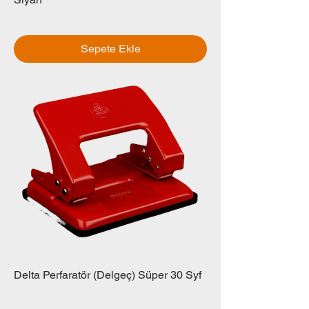
Fiyat
₺0,00
Sepete Ekle
Delta Perfaratör (Delgeç) Süper 30 Syf
Fiyat
₺0,00