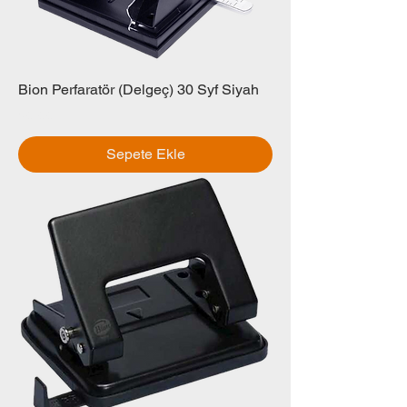
Bion Perfaratör (Delgeç) 30 Syf Siyah
Fiyat
₺0,00
Sepete Ekle