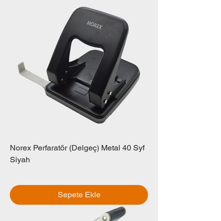
Norex Perfaratör (Delgeç) Metal 40 Syf
Siyah
Fiyat
₺0,00
Sepete Ekle