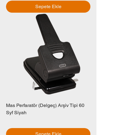
Sepete Ekle
Mas Perfaratör (Delgeç) Arşiv Tipi 60
Syf Siyah
Fiyat
₺0,00
Sepete Ekle