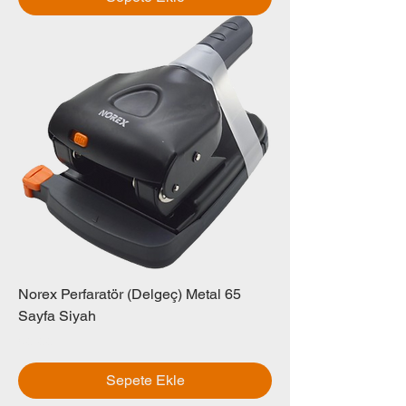
Norex Perfaratör (Delgeç) Metal 65
Sayfa Siyah
Fiyat
₺0,00
Sepete Ekle