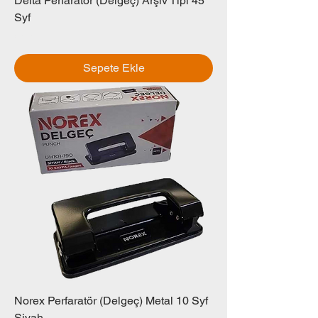
Delta Perfaratör (Delgeç) Arşiv Tipi 45
Syf
Fiyat
₺0,00
Sepete Ekle
Norex Perfaratör (Delgeç) Metal 10 Syf
Siyah