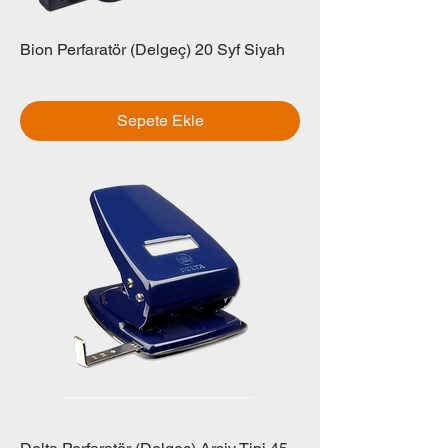
Bion Perfaratör (Delgeç) 20 Syf Siyah
Fiyat
₺0,00
Sepete Ekle