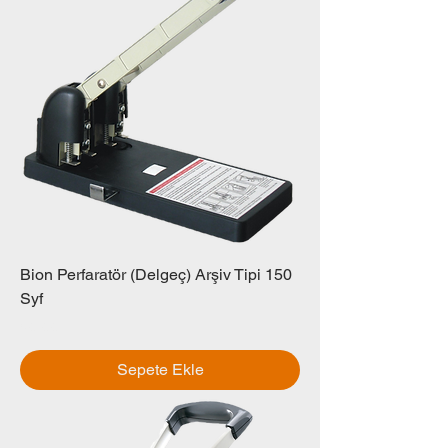
Bion Perfaratör (Delgeç) Arşiv Tipi 150
Syf
Fiyat
₺0,00
Sepete Ekle