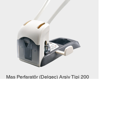
Mas Perfaratör (Delgeç) Arşiv Tipi 200
Syf
Fiyat
₺0,00
Sepete Ekle